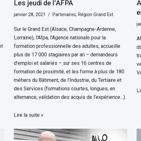
Les jeudi de l’AFPA
A
e
janvier 28, 2021
Partenaires
,
Région Grand Est
ja
Sur le Grand Est (Alsace, Champagne-Ardenne,
Lorraine), l’Afpa, l’Agence nationale pour la
A
et
formation professionnelle des adultes, accueille
d
plus de 17 000 stagiaires par an – demandeurs
t
d’emploi et salariés – sur ses 16 centres de
ve
formation de proximité, et les forme à plus de 180
Vo
métiers du Bâtiment, de l’Industrie, du Tertiaire et
des Services (formations courtes, longues, en
Li
alternance, validation des acquis de l’expérience…).
Lire la suite »