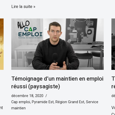
Lire la suite »
Témoignage d’un maintien en emploi
T
réussi (paysagiste)
r
décembre 18, 2020
d
Cap emploi
,
Pyramide Est
,
Région Grand Est
,
Service
nt
V
maintien
C