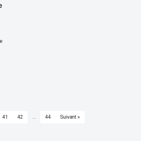
e
de
41
42
…
44
Suivant »