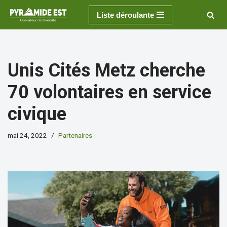
Liste déroulante
Aller
au
contenu
Unis Cités Metz cherche
70 volontaires en service
civique
mai 24, 2022
Partenaires