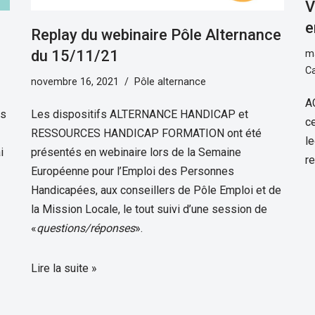
V
e
Replay du webinaire Pôle Alternance
du 15/11/21
ma
C
novembre 16, 2021
Pôle alternance
A
us
Les dispositifs ALTERNANCE HANDICAP et
c
RESSOURCES HANDICAP FORMATION ont été
l
i
présentés en webinaire lors de la Semaine
r
Européenne pour l’Emploi des Personnes
Handicapées, aux conseillers de Pôle Emploi et de
la Mission Locale, le tout suivi d’une session de
«
questions/réponses
».
Lire la suite »