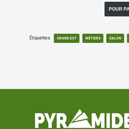
POUR PA
Étiquettes:
GRAND EST
MÉTIERS
SALON