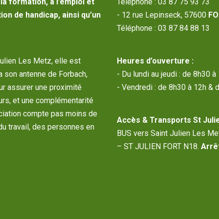
a formation, à l’emploi et
Téléphone : 03 87 75 93 73
ion de handicap, ainsi qu’un
- 12 rue Lepinseck, 57600
FO
Téléphone : 03 87 84 88 13
Julien Les Metz, elle est
Heures d’ouverture :
a son antenne de Forbach,
- Du lundi au jeudi : de 8h30 
our assurer une proximité
- Vendredi : de 8h30 à 12h & 
urs, et une complémentarité
sociation compte pas moins de
Accès & Transports St Julie
du travail, des personnes en
BUS vers Saint Julien Les M
– ST JULIEN FORT N18.
Arrêt