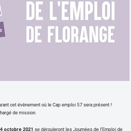
ant cet évènement où le Cap emploi 57 sera présent !
chargé de mission.
14 octobre 2021
se dérouleront les Journées de l’Emploi de