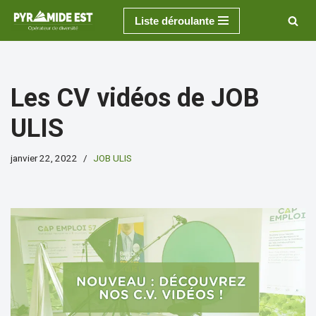
Liste déroulante
Aller
au
contenu
Les CV vidéos de JOB
ULIS
janvier 22, 2022
JOB ULIS