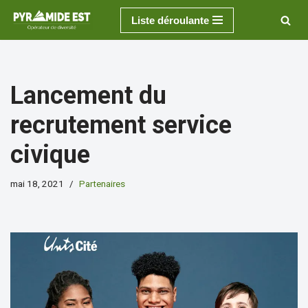
Liste déroulante
Aller
au
contenu
Lancement du
recrutement service
civique
mai 18, 2021
Partenaires