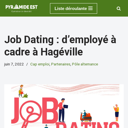
Liste déroulante
Aller
au
contenu
Job Dating : d’employé à
cadre à Hagéville
juin 7, 2022
Cap emploi
,
Partenaires
,
Pôle alternance