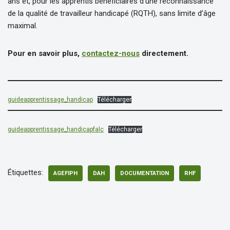
ans et, pour les apprentis bénéficiaires d’une reconnaissance
de la qualité de travailleur handicapé (RQTH), sans limite d’âge
maximal.
Pour en savoir plus,
contactez-nous
directement.
guideapprentissage_handicap
Télécharger
guideapprentissage_handicapfalc
Télécharger
Étiquettes:
AGEFIPH
DAH
DOCUMENTATION
RHF