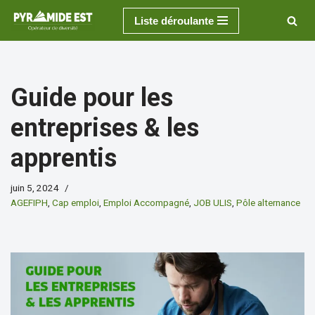
Liste déroulante
Aller
au
contenu
Guide pour les
entreprises & les
apprentis
juin 5, 2024
AGEFIPH
,
Cap emploi
,
Emploi Accompagné
,
JOB ULIS
,
Pôle alternance