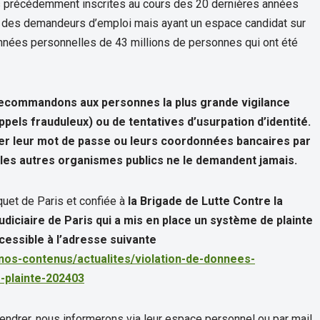
s précédemment inscrites au cours des 20 dernières années
te des demandeurs d’emploi mais ayant un espace candidat sur
données personnelles de 43 millions de personnes qui ont été
 recommandons aux personnes la plus grande vigilance
els frauduleux) ou de tentatives d’usurpation d’identité.
er leur mot de passe ou leurs coordonnées bancaires par
les autres organismes publics ne le demandent jamais.
quet de Paris et confiée à
la Brigade de Lutte Contre la
Judiciaire de Paris qui a mis en place un système de plainte
essible à l’adresse suivante
-nos-contenus/actualites/violation-de-donnees-
e-plainte-202403
drer, nous informerons via leur espace personnel ou par mail